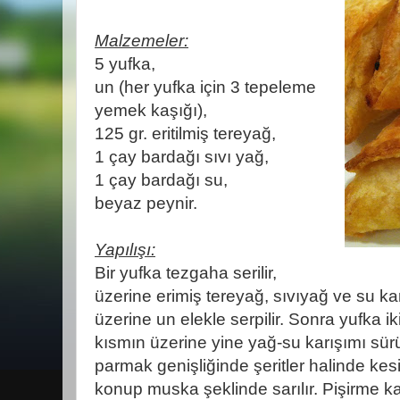
Malzemeler:
5 yufka,
un (her yufka için 3 tepeleme
yemek kaşığı),
125 gr. eritilmiş tereyağ,
1 çay bardağı sıvı yağ,
1 çay bardağı su,
beyaz peynir.
Yapılışı:
Bir yufka tezgaha serilir,
üzerine erimiş tereyağ, sıvıyağ ve su ka
üzerine un elekle serpilir. Sonra yufka ik
kısmın üzerine yine yağ-su karışımı sürül
parmak genişliğinde şeritler halinde kes
konup muska şeklinde sarılır. Pişirme kağıd