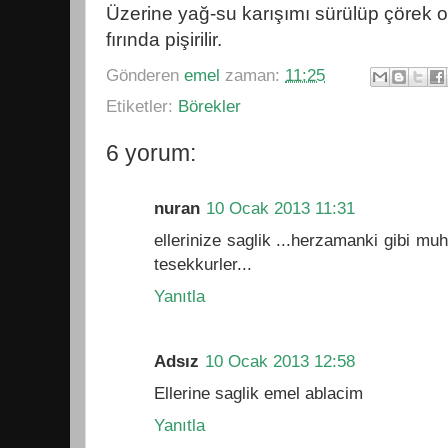
Üzerine yağ-su karışımı sürülüp çörek ot
fırında pişirilir.
Gönderen
emel
zaman:
11:25
Etiketler:
Börekler
6 yorum:
nuran
10 Ocak 2013 11:31
ellerinize saglik ...herzamanki gibi mu
tesekkurler...
Yanıtla
Adsız
10 Ocak 2013 12:58
Ellerine saglik emel ablacim
Yanıtla