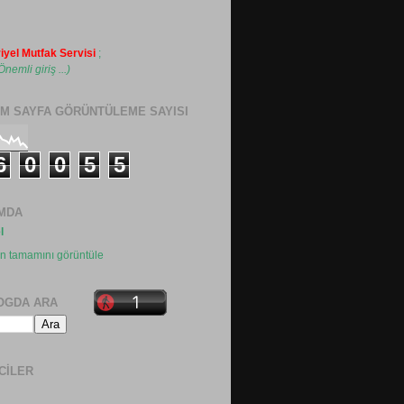
iyel Mutfak Servisi
;
Önemli giriş ...)
M SAYFA GÖRÜNTÜLEME SAYISI
6
0
0
5
5
MDA
l
in tamamını görüntüle
OGDA ARA
ICILER