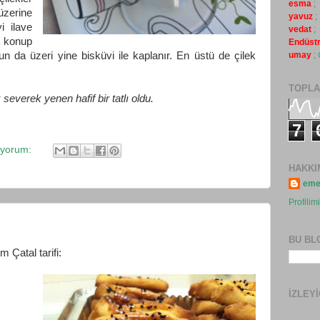
esma
;
zerine
yavuz
;
i ilave
vedat
;
 konup
Endüstr
n da üzeri yine bisküvi ile kaplanır. En üstü de çilek
umay
;
TOPLA
everek yenen hafif bir tatlı oldu.
7
 yorum:
HAKKI
eme
Profilim
BU BL
Çatal tarifi:
İZLEY