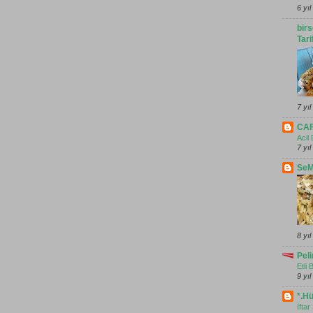
6 yı
bir
Tari
7 yı
CA
Acil
7 yı
Se
8 yı
Pel
Etli
9 yı
*.Hü
İftar