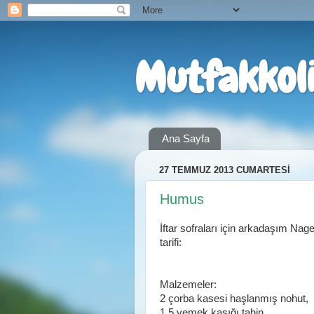
Mutfakkol
Ana Sayfa
27 TEMMUZ 2013 CUMARTESI
Humus
İftar sofraları için arkadaşım Na
tarifi:
Malzemeler:
2 çorba kasesi haşlanmış nohut,
1,5 yemek kaşığı tahin,