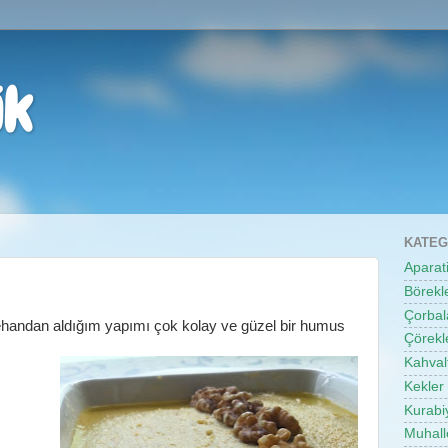
ik
KATEG
Aparati
Börekl
Çorbal
gehandan aldığım yapımı çok kolay ve güzel bir humus
Çörekl
Kahvalt
Kekler
Kurabi
Muhalle