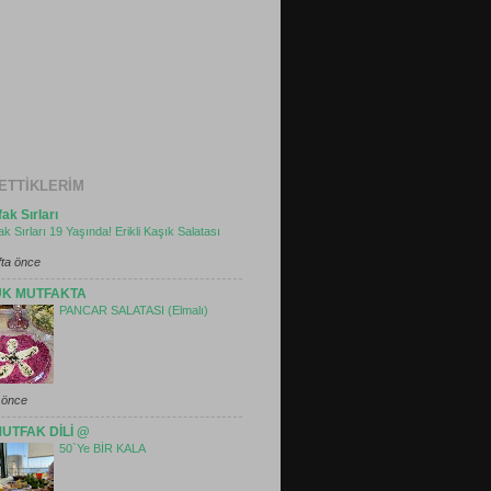
 ETTIKLERIM
ak Sırları
ak Sırları 19 Yaşında! Erikli Kaşık Salatası
fta önce
UK MUTFAKTA
PANCAR SALATASI (Elmalı)
 önce
UTFAK DİLİ @
50`Ye BİR KALA