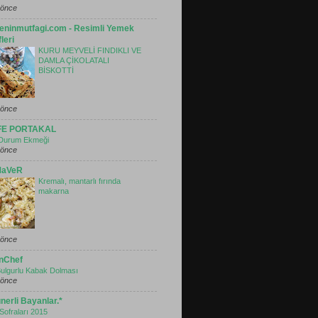
l önce
seninmutfagi.com - Resimli Yemek
fleri
KURU MEYVELİ FINDIKLI VE
DAMLA ÇİKOLATALI
BİSKOTTİ
l önce
FE PORTAKAL
 Durum Ekmeği
l önce
MaVeR
Kremalı, mantarlı fırında
makarna
l önce
inChef
 Bulgurlu Kabak Dolması
l önce
nerli Bayanlar.*
 Sofraları 2015