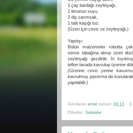
1 çay bardağı zeytinyağı,
1 limonun suyu,
2 diş sarımsak,
1 tatlı kaşığı tuz.
(Üzeri için ceviz ve zeytinyağı.)
Yapılışı:
Bütün malzemeler robotta çekil
servis tabağına alınıp üzeri düzle
zeytinyağı gezdirilir. İri kıyılmı
teflon tavada kavrulup üzerine dök
(Üzerine ceviz yerine kavurm
kavrulmuş pastırma da konularak
yapılabilir.)
Gönderen
emel
zaman:
03:13
1
Etiketler:
Salatalar