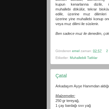
kupun kenarlarına dizilir, ü
muhallebi dökülür, tekrar bisküv
edilir, üzerine muz dilimleri
üzerine yine muhallebi konup onu
veya muz dilimi ile süslenir.
Ben sadece muz ile denedim, çok s
Gönderen
emel
zaman:
02:57
2
Etiketler:
Muhallebili Tatlılar
Çatal
Arkadaşım Ayşe Hanımdan aldığım 
Malzemeler
:
250 gr tereya
ğ,
1 çay bardağı sıvı yağ