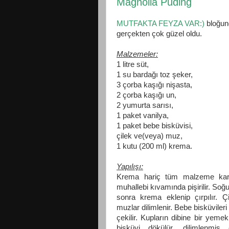
Magnolia Puding
MUTFAKTA FEYZA VAR:)
bloğun
gerçekten çok güzel oldu.
Malzemeler:
1 litre süt,
1 su bardağı toz şeker,
3 çorba kaşığı nişasta,
2 çorba kaşığı un,
2 yumurta sarısı,
1 paket vanilya,
1 paket bebe bisküvisi,
çilek ve(veya) muz,
1 kutu (200 ml) krema.
Yapılışı:
Krema hariç tüm malzeme karış
muhallebi kıvamında pişirilir. Soğ
sonra krema eklenip çırpılır. Ç
muzlar dilimlenir. Bebe bisküvileri
çekilir. Kupların dibine bir yemek
bisküvi dökülür, dilimlenmiş ç