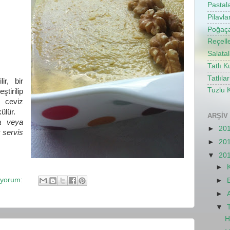
Pastal
Pilavla
Poğaç
Reçell
Salatal
Tatlı K
Tatlılar
ir, bir
Tuzlu 
ştirilip
ş ceviz
ülür.
ARŞIV
a veya
►
20
 servis
►
20
▼
20
►
 yorum:
►
►
▼
H