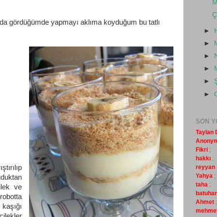
M
Ç
da gördüğümde yapmayı aklıma koyduğum bu tatlı
►
►
►
►
►
►
SON 
Taylan
Anony
Fikri
;
hakkı
;
tırılıp
reyyan
Yahya
;
uduktan
taha
;
ilek ve
batuha
 robotta
Ahmet
;
 kaşığı
mehme
ilekler