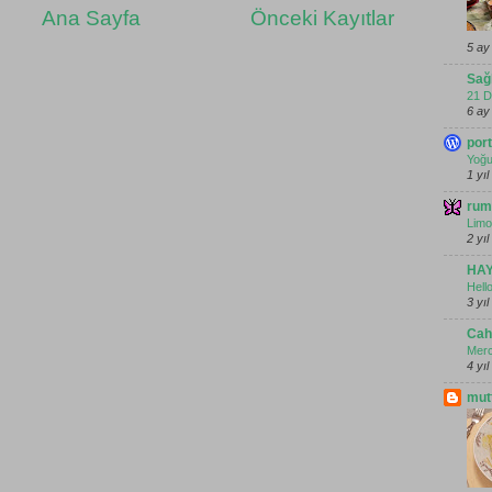
Ana Sayfa
Önceki Kayıtlar
5 ay
Sağl
21 D
6 ay
por
Yoğur
1 yı
ru
Limo
2 yı
HAY
Hell
3 yı
Merc
4 yı
mut