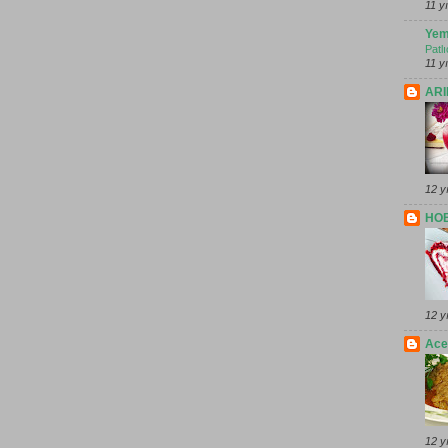
11 y
Yem
Patl
11 y
ARI
12 y
HOB
12 y
Ace
12 y