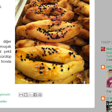
),
diğer
TAKIP
umuşak
Mutf
l şekli
Mutf
sürülüp
Tarifi
1 ha
fırında
UF
3 ay
 yorum:
@ M
yeler