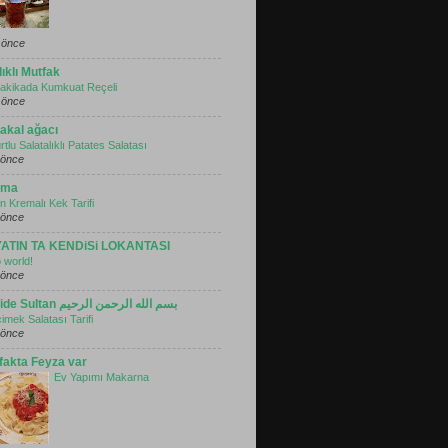
 önce
ıklı Mutfak
akikada Kumkuat Reçeli
 önce
takal ağacı
tlu Salatalıklı Patates Salatası
l önce
mma
n Kremalı Kek Tarifi
l önce
ATIN TA KENDiSi LOKANTASI
o world!
l önce
Cahide Sultan بسم الله الرحمن الرحيم
imek Salatası Tarifi
l önce
fakta Feyza var
Ev Yapımı Makarna