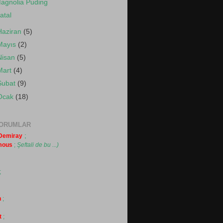
agnolia Puding
atal
Haziran
(5)
Mayıs
(2)
Nisan
(5)
Mart
(4)
Şubat
(9)
Ocak
(18)
YORUMLAR
;
 Demiray
mous
;
Şeftali de bu ...)
;
n
;
t
;