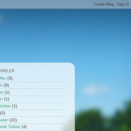
ORILER
fler
(3)
er
(9)
ar
(1)
er
(1)
ılıklar
(1)
(5)
yeler
(22)
bili Tatlılar
(4)