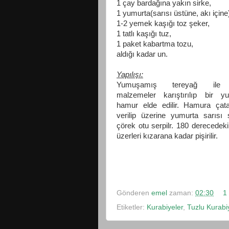
1 çay bardağına yakın sirke,
1 yumurta(sarısı üstüne, akı içine
1-2 yemek kaşığı toz şeker,
1 tatlı kaşığı tuz,
1 paket kabartma tozu,
aldığı kadar un.
Yapılışı:
Yumuşamış tereyağ ile 
malzemeler karıştırılıp bir y
hamur elde edilir. Hamura çata
verilip üzerine yumurta sarısı 
çörek otu serpilr. 180 derecedeki 
üzerleri kızarana kadar pişirilir.
Gönderen
emel
zaman:
02:30
1
Etiketler:
Kurabiyeler
,
Tuzlu Kurabi