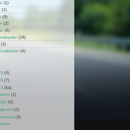
ar
(1)
r
(1)
a
(8)
er
(2)
ar
(5)
urabiyeler
(18)
(3)
Kurabiyeler
(4)
19
(4)
15
(7)
13
(54)
Kasım
(1)
Eylül
(5)
Ağustos
(2)
Temmuz
(3)
umus