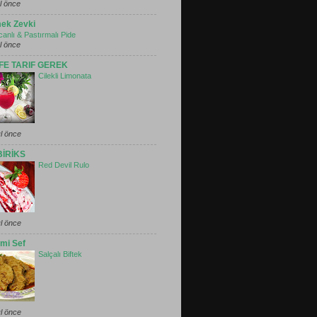
ıl önce
ek Zevki
ıcanlı & Pastırmalı Pide
ıl önce
FE TARIF GEREK
Cilekli Limonata
ıl önce
İRİKS
Red Devil Rulo
ıl önce
mi Sef
Salçalı Biftek
ıl önce