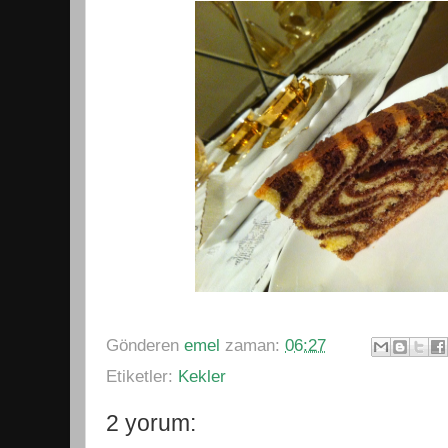
Gönderen
emel
zaman:
06:27
Etiketler:
Kekler
2 yorum: